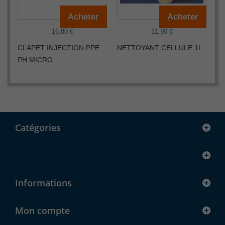
Acheter
Acheter
16,80 €
11,90 €
CLAPET INJECTION PPE
NETTOYANT CELLULE 1L
DE
PH MICRO
Catégories
Informations
Mon compte