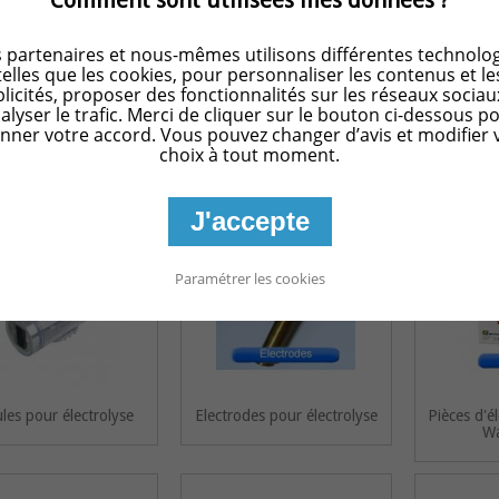
us ce traitement est un procédé écologique car l'électrolyse permet de traiter l
ipes d'une électrolyse au sel. L'électrolyse permet de séparer les deux constit
 partenaires et nous-mêmes utilisons différentes technolog
créer de l'hypochlorite de sodium.
telles que les cookies, pour personnaliser les contenus et le
licités, proposer des fonctionnalités sur les réseaux sociau
sultat est soumis à un faible courant issu de l'électrolyse qui le transforme e
alyser le trafic. Merci de cliquer sur le bouton ci-dessous p
fonction de chlorinateur est assurée par la cellule électrolyse. Ce chlore actif 
nner votre accord. Vous pouvez changer d’avis et modifier 
s micro-organismes avant de se reconvertir en sel sous les rayon du soleil (U
choix à tout moment.
produits.
J'accepte
Paramétrer les cookies
ules pour électrolyse
Electrodes pour électrolyse
Pièces d'é
Wa