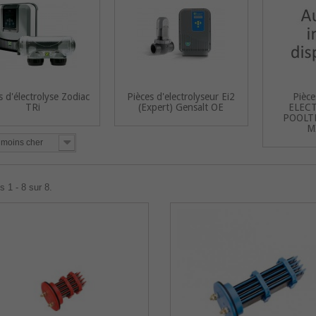
s d'électrolyse Zodiac
Pièces d'electrolyseur Ei2
Pièce
TRi
(Expert) Gensalt OE
ELEC
POOLT
M
 moins cher
s 1 - 8 sur 8.