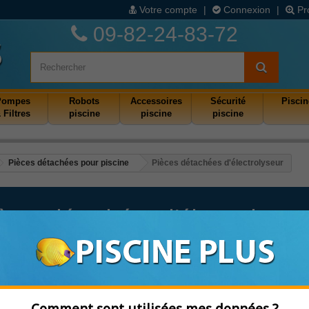
Votre compte
|
Connexion
|
Pr
09-82-24-83-72
Pompes
Robots
Accessoires
Sécurité
Piscin
 Filtres
piscine
piscine
piscine
Pièces détachées pour piscine
Pièces détachées d'électrolyseur
èces détachées d'électrolyse 
 boutique en ligne de pièces détachées pour piscine vous propose le traitement
ne les plus répandu au monde.
fet, ce traitement a l'avantage de ne plus utiliser de produit chimique dans son
gies ainsi que le dessèchement de la peau.
Comment sont utilisées mes données ?