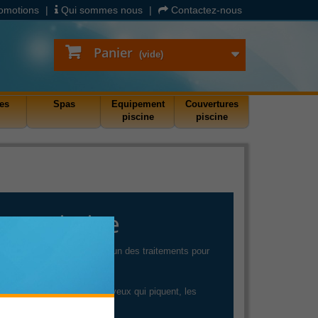
omotions
|
Qui sommes nous
|
Contactez-nous
Panier
(vide)
es
Spas
Equipement
Couvertures
piscine
piscine
pour piscine
 de l'eau par électrolyse, l'un des traitements pour
 bassin (hors PH). Fini les yeux qui piquent, les