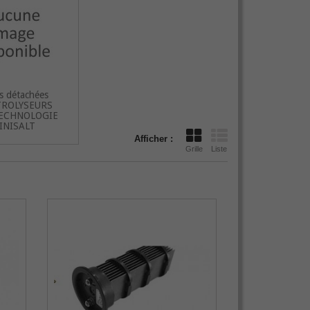
s détachées
TROLYSEURS
ECHNOLOGIE
INISALT
Afficher :
Grille
Liste