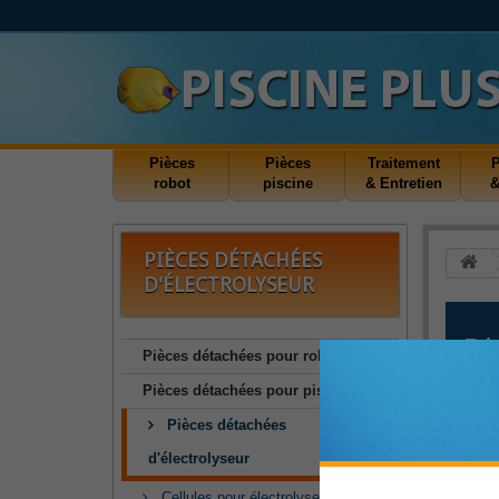
Pièces
Pièces
Traitement
robot
piscine
& Entretien
&
PIÈCES DÉTACHÉES
D'ÉLECTROLYSEUR
Pi
Pièces détachées pour robot
Pièces détachées pour piscine
Notre
pisci
Pièces détachées
En ef
d'électrolyseur
aller
Cellules pour électrolyse