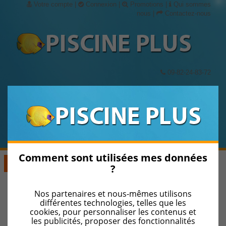
Votre compte
|
Connexion
|
Promotions
|
Qui sommes
nous
|
Contactez-nous
09-82-24-83-72
Panier
(vide)
Comment sont utilisées mes données
Voir les Catégories
?
Nos partenaires et nous-mêmes utilisons
ENROULEURS DE BÂCHE D'ÉTÉ
différentes technologies, telles que les
cookies, pour personnaliser les contenus et
les publicités, proposer des fonctionnalités