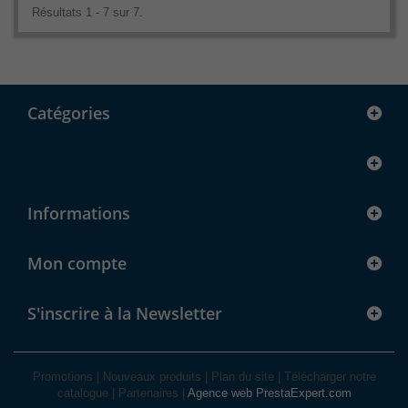
Résultats 1 - 7 sur 7.
Catégories
Informations
Mon compte
S'inscrire à la Newsletter
Promotions
|
Nouveaux produits
|
Plan du site
|
Télécharger notre
catalogue
|
Partenaires
|
Agence web PrestaExpert.com