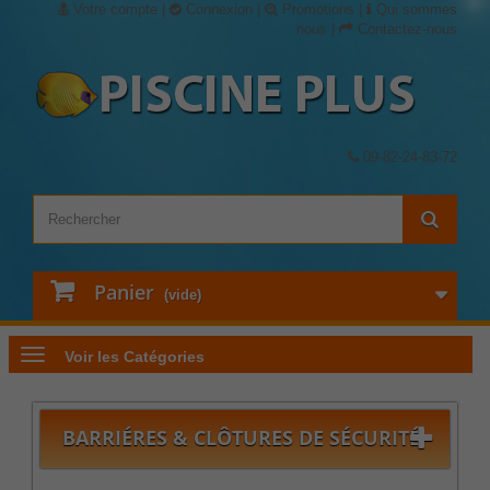
Votre compte
|
Connexion
|
Promotions
|
Qui sommes
nous
|
Contactez-nous
09-82-24-83-72
Panier
(vide)
Voir les Catégories
BARRIÉRES & CLÔTURES DE SÉCURITÉ