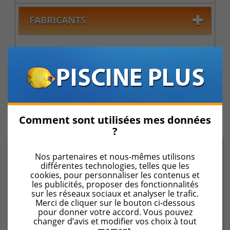
FABRICANTS
PROMOTIONS
INFORMATIONS
Comment sont utilisées mes données
?
Nos partenaires et nous-mêmes utilisons
Protection et sécurité pour piscine
Barriéres &
différentes technologies, telles que les
Clôtures de sécurité
cookies, pour personnaliser les contenus et
les publicités, proposer des fonctionnalités
sur les réseaux sociaux et analyser le trafic.
Merci de cliquer sur le bouton ci-dessous
Barrières et clôtures de
pour donner votre accord. Vous pouvez
changer d’avis et modifier vos choix à tout
sécurité pour piscine