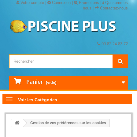
Votre compte
|
Connexion
|
Promotions
|
Qui sommes
nous
|
Contactez-nous
09-82-24-83-72
Panier
(vide)
Voir les Catégories
Gestion de vos préférences sur les cookies