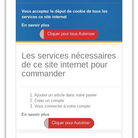
Vous acceptez le dépot de cookie de tous les
services ce site internet
En savoir plus
pour tous Interdire
Cliquer pour tous Autoriser
Les services nécessaires
de ce site internet pour
commander
Ajouter un article dans votre panier
Créer un compte
Vous connecter à votre compte
En savoir plus
Cliquer pour Interdire
Cliquer pour Autoriser