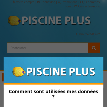
Votre compte
|
Connexion
|
Promotions
|
Qui sommes
nous
|
Contactez-nous
09-82-24-83-72
Panier
(vide)
Voir les Catégories
Comment sont utilisées mes données
?
Pièces détachées pour robot
Bloc moteur et carte électronique
Boitier d'alimentation