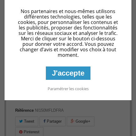
Nos partenaires et nous-mêmes utilisons
différentes technologies, telles que les
cookies, pour personnaliser les contenus et
les publicités, proposer des fonctionnalités
sur les réseaux sociaux et analyser le trafic.
Merci de cliquer sur le bouton ci-dessous
pour donner votre accord. Vous pouvez
changer d’avis et modifier vos choix à tout
moment.
J'accepte
Agrandir l'image
Paramétrer les cookies
Pompe Piscine Niagara 1.5 CV
Référence
NI150MFLDFRA
Tweet
Partager
Google+
Pinterest