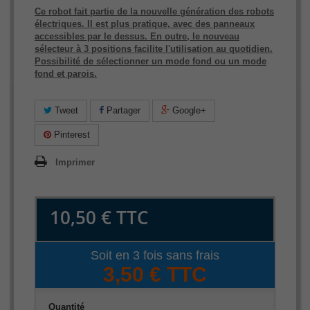
Ce robot fait partie de la nouvelle génération des robots
électriques. Il est plus pratique, avec des panneaux
accessibles par le dessus. En outre, le nouveau
sélecteur à 3 positions facilite l'utilisation au quotidien.
Possibilité de sélectionner un mode fond ou un mode
fond et parois.
Tweet
Partager
Google+
Pinterest
Imprimer
10,50 €
TTC
Soit en 3 fois sans frais
3,50 € TTC
Quantité