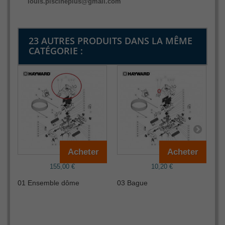
louis.piscineplus@gmail.com
23 AUTRES PRODUITS DANS LA MÊME
CATÉGORIE :
Acheter
Acheter
155,00 €
10,20 €
01 Ensemble dôme
03 Bague
04