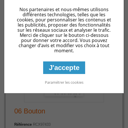
Pièces détachées SharkVac XL Pilot- Evac Pro HAYWARD
06 Bouton
Nos partenaires et nous-mêmes utilisons
différentes technologies, telles que les
cookies, pour personnaliser les contenus et
les publicités, proposer des fonctionnalités
sur les réseaux sociaux et analyser le trafic.
Merci de cliquer sur le bouton ci-dessous
pour donner votre accord. Vous pouvez
changer d’avis et modifier vos choix à tout
moment.
J'accepte
Paramétrer les cookies
Agrandir l'image
06 Bouton
Référence
RCX97433