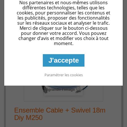
Pièces détachées Supreme M4 (M400)
Ensemble Cable +
Nos partenaires et nous-mêmes utilisons
différentes technologies, telles que les
Swivel 18m Diy M250
cookies, pour personnaliser les contenus et
les publicités, proposer des fonctionnalités
sur les réseaux sociaux et analyser le trafic.
Merci de cliquer sur le bouton ci-dessous
pour donner votre accord. Vous pouvez
changer d’avis et modifier vos choix à tout
moment.
J'accepte
Paramétrer les cookies
Agrandir l'image
Ensemble Cable + Swivel 18m
Diy M250