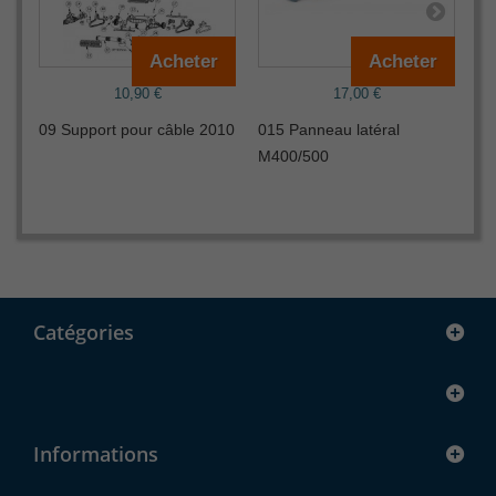
Acheter
Acheter
10,90 €
17,00 €
09 Support pour câble 2010
015 Panneau latéral
03
M400/500
M
Catégories
Informations