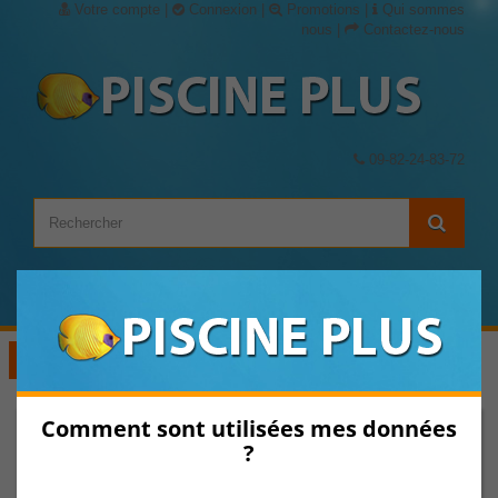
Votre compte
|
Connexion
|
Promotions
|
Qui sommes
nous
|
Contactez-nous
09-82-24-83-72
Panier
(vide)
Voir les Catégories
Comment sont utilisées mes données
?
Pièces détachées pour robot
Pièces détachées Robots Electriques