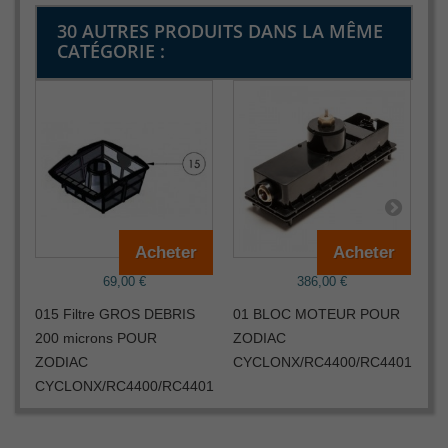
30 AUTRES PRODUITS DANS LA MÊME
CATÉGORIE :
Acheter
Acheter
69,00 €
386,00 €
015 Filtre GROS DEBRIS
01 BLOC MOTEUR POUR
02
200 microns POUR
ZODIAC
Z
ZODIAC
CYCLONX/RC4400/RC4401
RC
CYCLONX/RC4400/RC4401