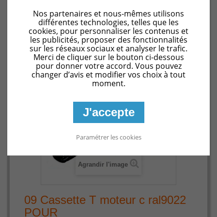
Pièces détachées Zodiac CyclonX/RC4400/RC4401
09
Nos partenaires et nous-mêmes utilisons
Cassette T moteur c ral9022 POUR
différentes technologies, telles que les
CYCLONX/RC4400/RC4401
cookies, pour personnaliser les contenus et
les publicités, proposer des fonctionnalités
sur les réseaux sociaux et analyser le trafic.
Merci de cliquer sur le bouton ci-dessous
pour donner votre accord. Vous pouvez
changer d’avis et modifier vos choix à tout
moment.
J'accepte
Paramétrer les cookies
Agrandir l'image
09 Cassette T moteur c ral9022
POUR