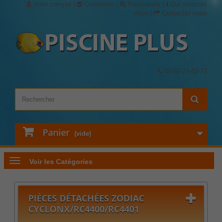
Votre compte
|
Connexion
|
Promotions
|
Qui sommes
nous
|
Contactez-nous
09-82-24-83-72
Panier
(vide)
Voir les Catégories
PIÈCES DÉTACHÉES ZODIAC
CYCLONX/RC4400/RC4401