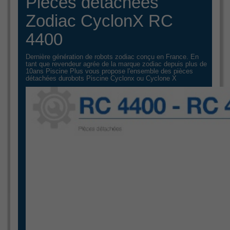
Pièces détachées
Zodiac CyclonX RC
4400
Dernière génération de robots zodiac conçu en France. En
tant que revendeur agrée de la marque zodiac depuis plus de
10ans Piscine Plus vous propose l'ensemble des pièces
détachées durobots Piscine Cyclonx ou Cyclone X