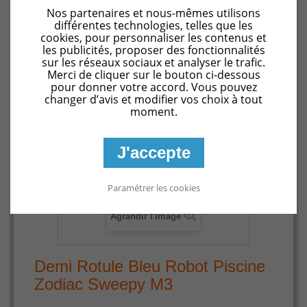
Pièces détachées Zodiac Cybernaut
Demi Rotule Bleu
Nos partenaires et nous-mêmes utilisons
Robot Piscine Zodiac Sweepy M3
différentes technologies, telles que les
cookies, pour personnaliser les contenus et
les publicités, proposer des fonctionnalités
sur les réseaux sociaux et analyser le trafic.
Merci de cliquer sur le bouton ci-dessous
pour donner votre accord. Vous pouvez
changer d’avis et modifier vos choix à tout
moment.
J'accepte
Paramétrer les cookies
Agrandir l'image
Demi Rotule Bleu Robot Piscine
Zodiac Sweepy M3