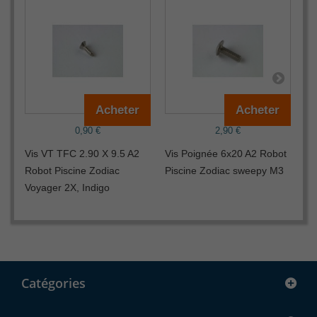
Acheter
Acheter
0,90 €
2,90 €
Vis VT TFC 2.90 X 9.5 A2
Vis Poignée 6x20 A2 Robot
Ec
Robot Piscine Zodiac
Piscine Zodiac sweepy M3
Po
Voyager 2X, Indigo
Zo
Catégories