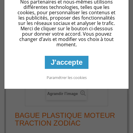
Nos partenaires et nous-mêmes utilisons
Pièces détachées Zodiac Sweepy M3
BAGUE
différentes technologies, telles que les
PLASTIQUE MOTEUR TRACTION ZODIAC
cookies, pour personnaliser les contenus et
les publicités, proposer des fonctionnalités
sur les réseaux sociaux et analyser le trafic.
Merci de cliquer sur le bouton ci-dessous
pour donner votre accord. Vous pouvez
changer d’avis et modifier vos choix à tout
moment.
J'accepte
Paramétrer les cookies
Agrandir l'image
BAGUE PLASTIQUE MOTEUR
TRACTION ZODIAC