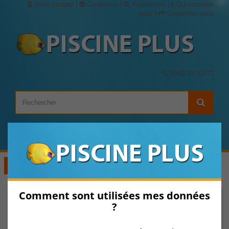
Votre compte
|
Connexion
|
Promotions
|
Qui sommes
nous
|
Contactez-nous
09-82-24-83-72
Panier
(vide)
Voir les Catégories
Comment sont utilisées mes données
?
Pièces détachées pour robot
Pièces détachées Robots Electriques