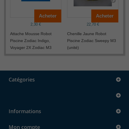
Acheter
Acheter
2,30 €
22,70 €
Attache Mousse Robot
Chenille Jaune Robot
Cl
Piscine Zodiac Indigo,
Piscine Zodiac Sweepy M3
Pi
Voyager 2X Zodiac M3
(unité)
ve
Catégories
Informations
Mon compte