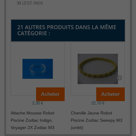
39 LEST INOX
21 AUTRES PRODUITS DANS LA MÊME
CATÉGORIE :
Acheter
Acheter
2,30 €
22,70 €
Attache Mousse Robot
Chenille Jaune Robot
Cl
Piscine Zodiac Indigo,
Piscine Zodiac Sweepy M3
Pi
Voyager 2X Zodiac M3
(unité)
ve