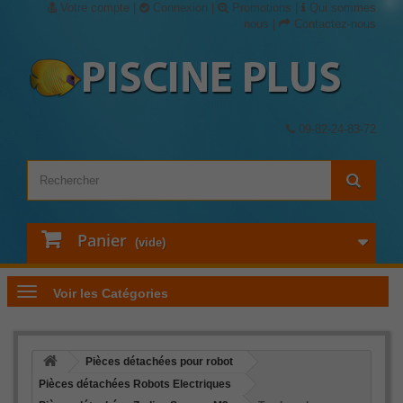
Votre compte
|
Connexion
|
Promotions
|
Qui sommes
nous
|
Contactez-nous
09-82-24-83-72
Panier
(vide)
Voir les Catégories
Pièces détachées pour robot
Pièces détachées Robots Electriques