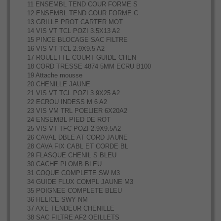
11 ENSEMBL TEND COUR FORME S
12 ENSEMBL TEND COUR FORME C
13 GRILLE PROT CARTER MOT
14 VIS VT TCL POZI 3.5X13 A2
15 PINCE BLOCAGE SAC FILTRE
16 VIS VT TCL 2.9X9.5 A2
17 ROULETTE COURT GUIDE CHEN
18 CORD TRESSE 4874 5MM ECRU B100
19 Attache mousse
20 CHENILLE JAUNE
21 VIS VT TCL POZI 3.9X25 A2
22 ECROU INDESS M 6 A2
23 VIS VM TRL POELIER 6X20A2
24 ENSEMBL PIED DE ROT
25 VIS VT TFC POZI 2.9X9.5A2
26 CAVAL DBLE AT CORD JAUNE
28 CAVA FIX CABL ET CORDE BL
29 FLASQUE CHENIL S BLEU
30 CACHE PLOMB BLEU
31 COQUE COMPLETE SW M3
34 GUIDE FLUX COMPL JAUNE M3
35 POIGNEE COMPLETE BLEU
36 HELICE SWY NM
37 AXE TENDEUR CHENILLE
38 SAC FILTRE AF2 OEILLETS