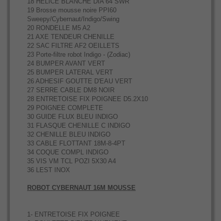
18 HELICE BLANCHE DIA 64 SWR
19 Brosse mousse noire PPI60
Sweepy/Cybernaut/Indigo/Swing
20 RONDELLE M5 A2
21 AXE TENDEUR CHENILLE
22 SAC FILTRE AF2 OEILLETS
23 Porte-filtre robot Indigo - (Zodiac)
24 BUMPER AVANT VERT
25 BUMPER LATERAL VERT
26 ADHESIF GOUTTE D'EAU VERT
27 SERRE CABLE DM8 NOIR
28 ENTRETOISE FIX POIGNEE D5.2X10
29 POIGNEE COMPLETE
30 GUIDE FLUX BLEU INDIGO
31 FLASQUE CHENILLE C INDIGO
32 CHENILLE BLEU INDIGO
33 CABLE FLOTTANT 18M-8-4PT
34 COQUE COMPL INDIGO
35 VIS VM TCL POZI 5X30 A4
36 LEST INOX
ROBOT CYBERNAUT 16M MOUSSE
1- ENTRETOISE FIX POIGNEE