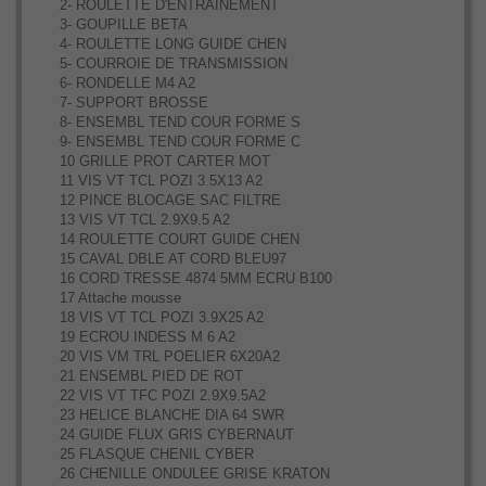
2- ROULETTE D'ENTRAINEMENT
3- GOUPILLE BETA
4- ROULETTE LONG GUIDE CHEN
5- COURROIE DE TRANSMISSION
6- RONDELLE M4 A2
7- SUPPORT BROSSE
8- ENSEMBL TEND COUR FORME S
9- ENSEMBL TEND COUR FORME C
10 GRILLE PROT CARTER MOT
11 VIS VT TCL POZI 3.5X13 A2
12 PINCE BLOCAGE SAC FILTRE
13 VIS VT TCL 2.9X9.5 A2
14 ROULETTE COURT GUIDE CHEN
15 CAVAL DBLE AT CORD BLEU97
16 CORD TRESSE 4874 5MM ECRU B100
17 Attache mousse
18 VIS VT TCL POZI 3.9X25 A2
19 ECROU INDESS M 6 A2
20 VIS VM TRL POELIER 6X20A2
21 ENSEMBL PIED DE ROT
22 VIS VT TFC POZI 2.9X9.5A2
23 HELICE BLANCHE DIA 64 SWR
24 GUIDE FLUX GRIS CYBERNAUT
25 FLASQUE CHENIL CYBER
26 CHENILLE ONDULEE GRISE KRATON