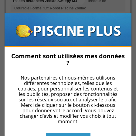
Pièces détachées Zodiac Sweepy M3
Tendeur de
Courroie Forme "C" Robot Piscine Zodiac
Comment sont utilisées mes données
?
Nos partenaires et nous-mêmes utilisons
différentes technologies, telles que les
cookies, pour personnaliser les contenus et
les publicités, proposer des fonctionnalités
Agrandir l'image
sur les réseaux sociaux et analyser le trafic.
Merci de cliquer sur le bouton ci-dessous
pour donner votre accord. Vous pouvez
changer d’avis et modifier vos choix à tout
moment.