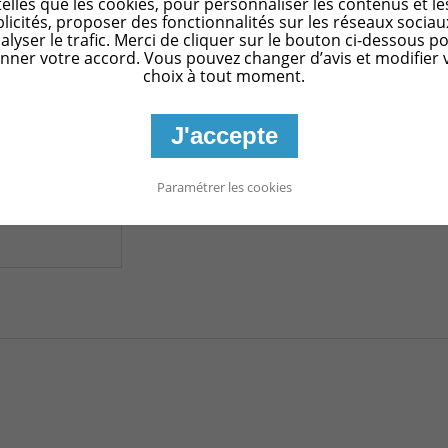
telles que les cookies, pour personnaliser les contenus et le
licités, proposer des fonctionnalités sur les réseaux sociau
Pinterest
alyser le trafic. Merci de cliquer sur le bouton ci-dessous p
nner votre accord. Vous pouvez changer d’avis et modifier 
choix à tout moment.
Imprimer
J'accepte
Paramétrer les cookies