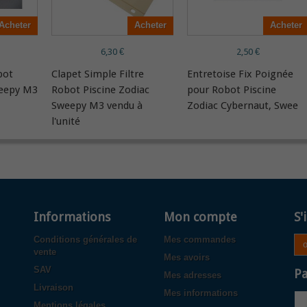
Acheter
Acheter
Acheter
6,30 €
2,50 €
bot
Clapet Simple Filtre
Entretoise Fix Poignée
weepy M3
Robot Piscine Zodiac
pour Robot Piscine
Sweepy M3 vendu à
Zodiac Cybernaut, Swee
l'unité
Informations
Mon compte
S'
Conditions générales de
Mes commandes
vente
Mes avoirs
SAV
Pa
Mes adresses
Livraison
Mes informations
Mentions légales