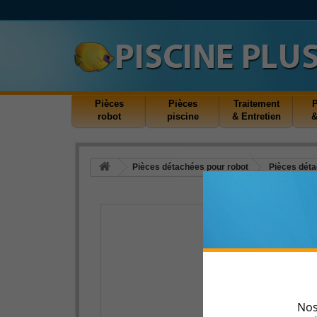
Pièces
Pièces
Traitement
robot
piscine
& Entretien
&
Pièces détachées pour robot
Pièces déta
Nos