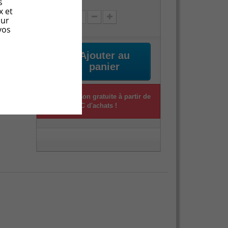
s
Quantité
x et
our
vos
Ajouter au
panier
Livraison gratuite à partir de
600,00 € TTC d'achats !