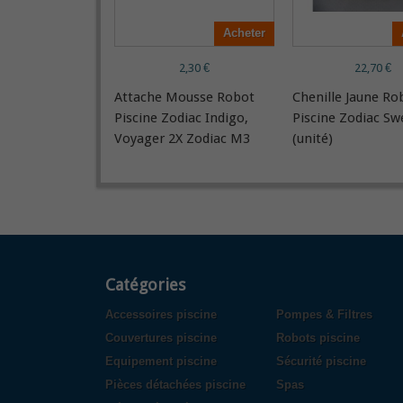
Acheter
2,30 €
22,70 €
Attache Mousse Robot
Chenille Jaune Ro
Piscine Zodiac Indigo,
Piscine Zodiac S
Voyager 2X Zodiac M3
(unité)
Catégories
Accessoires piscine
Pompes & Filtres
Couvertures piscine
Robots piscine
Equipement piscine
Sécurité piscine
Pièces détachées piscine
Spas