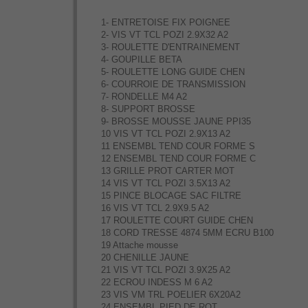
1- ENTRETOISE FIX POIGNEE
2- VIS VT TCL POZI 2.9X32 A2
3- ROULETTE D'ENTRAINEMENT
4- GOUPILLE BETA
5- ROULETTE LONG GUIDE CHEN
6- COURROIE DE TRANSMISSION
7- RONDELLE M4 A2
8- SUPPORT BROSSE
9- BROSSE MOUSSE JAUNE PPI35
10 VIS VT TCL POZI 2.9X13 A2
11 ENSEMBL TEND COUR FORME S
12 ENSEMBL TEND COUR FORME C
13 GRILLE PROT CARTER MOT
14 VIS VT TCL POZI 3.5X13 A2
15 PINCE BLOCAGE SAC FILTRE
16 VIS VT TCL 2.9X9.5 A2
17 ROULETTE COURT GUIDE CHEN
18 CORD TRESSE 4874 5MM ECRU B100
19 Attache mousse
20 CHENILLE JAUNE
21 VIS VT TCL POZI 3.9X25 A2
22 ECROU INDESS M 6 A2
23 VIS VM TRL POELIER 6X20A2
24 ENSEMBL PIED DE ROT