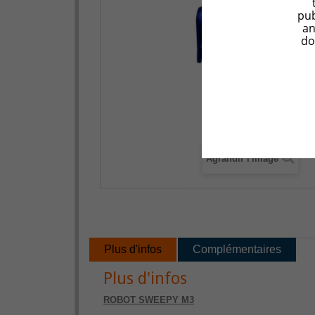
pub
an
do
Agrandir l'image
Plus d'infos
Complémentaires
Plus d'infos
ROBOT SWEEPY M3