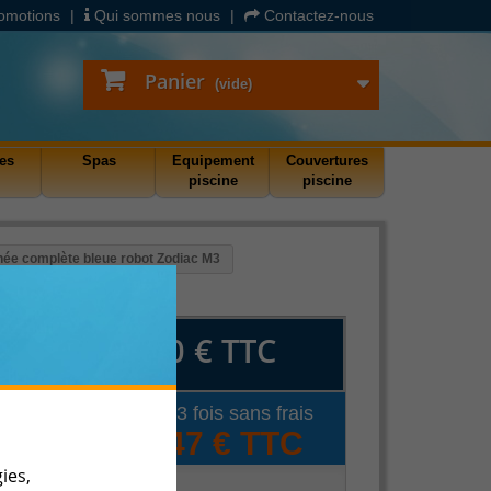
omotions
|
Qui sommes nous
|
Contactez-nous
Panier
(vide)
es
Spas
Equipement
Couvertures
piscine
piscine
née complète bleue robot Zodiac M3
91,40 €
TTC
bot
Soit en 3 fois sans frais
30,47 € TTC
ies,