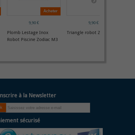
Acheter
Acheter
9,90 €
9,90 €
Plomb Lestage Inox
Triangle robot Zodiac M3
Pied
Robot Piscine Zodiac M3
Pisc
Cyb
inscrire à la Newsletter
ok
iement sécurisé