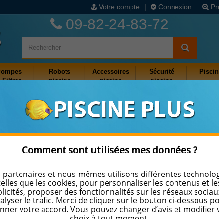
Votre compte
|
Connexion
|
Pr
09-82-24-83-72
Pompes
Robots
Accessoires
Sécurité
Piscin
 Filtres
piscine
piscine
piscine
Recharge Testeur Tube de 50 bandelettes
Comment sont utilisées mes données ?
Recharge Testeur Tube de 
bandelettes
 partenaires et nous-mêmes utilisons différentes technolog
telles que les cookies, pour personnaliser les contenus et le
licités, proposer des fonctionnalités sur les réseaux sociau
Référence
090944020820
alyser le trafic. Merci de cliquer sur le bouton ci-dessous p
Recharge Testeur Tube 50 bandelettes
nner votre accord. Vous pouvez changer d’avis et modifier 
Aquacheck Tru Test.
choix à tout moment.