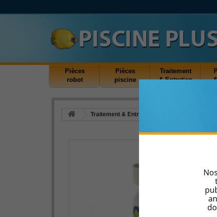
Pièces
Pièces
Traitement
robot
piscine
& Entretien
&
Traitement & Entretien
Analyse de l'eau
Nos
pub
an
do