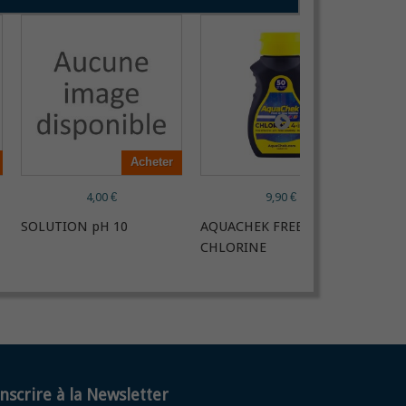
Acheter
Acheter
4,00 €
9,90 €
SOLUTION pH 10
AQUACHEK FREE
Tes
CHLORINE
et 
inscrire à la Newsletter