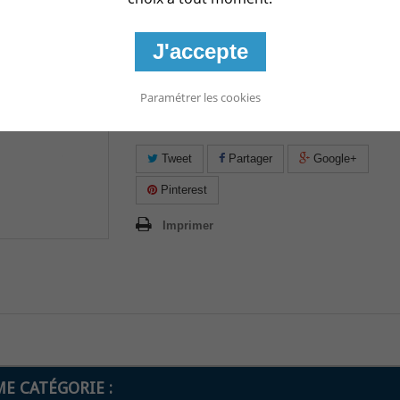
Tube de 50 bandelettes d'analyse pour le lecteur 
AquaChek TruTest
J'accepte
Bandelettes d'analyse Brome, Chlore, pH et Alc
totale.
Paramétrer les cookies
Les bandelettes d'analyse AquaChek TruTes
destinées exclusivement au lecteur AquaChek TruT
Tweet
Partager
Google+
Pinterest
Imprimer
E CATÉGORIE :