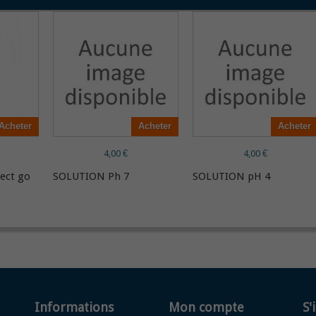
Acheter
Acheter
Acheter
4,00 €
4,00 €
ect go
SOLUTION Ph 7
SOLUTION pH 4
Informations
Mon compte
S'