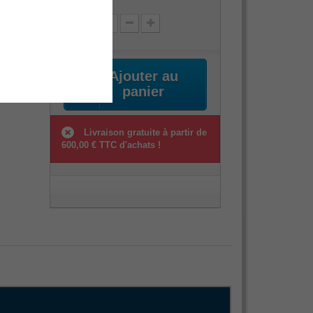
Quantité
digital
alinité
Ajouter au
t sont
panier
est.
Livraison gratuite à partir de
600,00 € TTC d'achats !