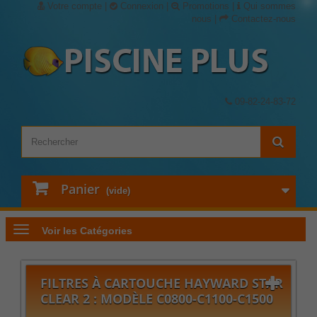
Votre compte
|
Connexion
|
Promotions
|
Qui sommes
nous
|
Contactez-nous
09-82-24-83-72
Panier
(vide)
Voir les Catégories
FILTRES À CARTOUCHE HAYWARD STAR
CLEAR 2 : MODÈLE C0800-C1100-C1500