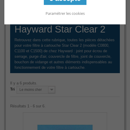
Pièces détachées pour
Paramétrer les cookies
filtres à cartouche
Hayward Star Clear 2
Retrouvez dans cette rubrique, toutes les pièces détachées
pour votre filtre à cartouche Star Clear 2 (modèle C0800,
C1100 et C1500) de chez Hayward : joint pour écrou de
serrage, purge d'air, couvercle de filtre, joint de couvercle,
bouchon de vidange et autres éléments indispensables au
fonctionnement de votre filtre à cartouche.
Il y a 6 produits.
Tri
Le moins cher
Résultats 1 - 6 sur 6.