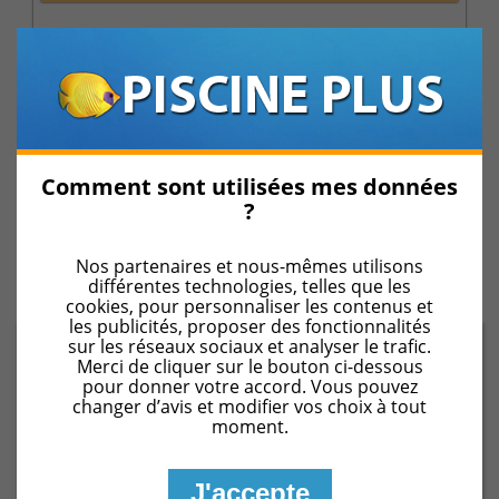
FABRICANTS
PROMOTIONS
Comment sont utilisées mes données
?
INFORMATIONS
Nos partenaires et nous-mêmes utilisons
différentes technologies, telles que les
cookies, pour personnaliser les contenus et
les publicités, proposer des fonctionnalités
sur les réseaux sociaux et analyser le trafic.
Pièces détachées pour piscine
Merci de cliquer sur le bouton ci-dessous
pour donner votre accord. Vous pouvez
Pièces détachées de filtres à cartouche
Filtres à
changer d’avis et modifier vos choix à tout
cartouche Hayward Star Clear 2 : modèle C0800-C1100-
moment.
C1500
J'accepte