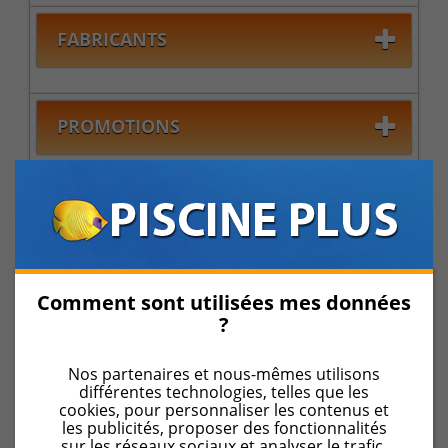
FABRICANTS
PROMOTIONS
INFORMATIONS
Comment sont utilisées mes données
Pièces détachées pour piscine
?
Pièces détachées de skimmer
Couvercles de skimmer
Nos partenaires et nous-mêmes utilisons
différentes technologies, telles que les
Couvercles pour
cookies, pour personnaliser les contenus et
les publicités, proposer des fonctionnalités
skimmer
sur les réseaux sociaux et analyser le trafic.