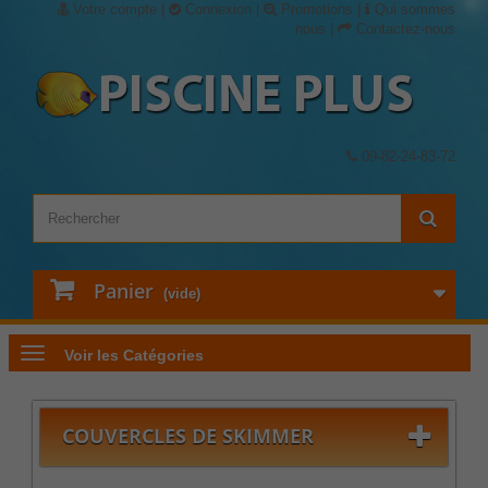
Votre compte
|
Connexion
|
Promotions
|
Qui sommes
nous
|
Contactez-nous
09-82-24-83-72
Panier
(vide)
Voir les Catégories
COUVERCLES DE SKIMMER