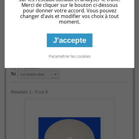
Merci de cliquer sur le bouton ci-dessous
pour donner votre accord. Vous pouvez
Les couvercles de skimmer les plus recherchés sont dans
changer d’avis et modifier vos choix à tout
cette rubrique : Astral, Certikin, Hayward, SNTE et bien
moment.
d'autres.
J'accepte
Paramétrer les cookies
Il y a 9 produits.
Tri
Le moins cher
Résultats 1 - 9 sur 9.